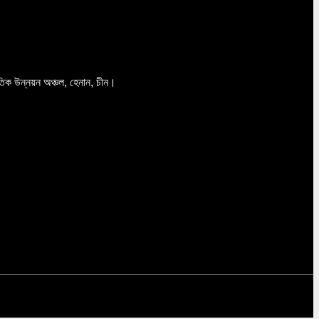
তিক উন্নয়ন অঞ্চল, হেনান, চীন।