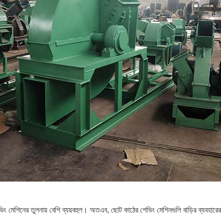
ং মেশিনের তুলনায় বেশি ব্যয়বহুল। অতএব, ছোট কাঠের শেভিং মেশিনগুলি বাড়ির ব্যবহারে