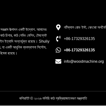
যোগাযোগের বিবরণ
নটিক্যাল রোড ইস্ট, ঝেংঝো অর্থনৈ
রণ সরঞ্জাম উত্পাদন একটি উদ্যোগ. আমাদের
র, কাঠ চিপার, কাঠ শেভিং মেশিন, টেমপ্লেট
+86-17329326135
লাইন ইত্যাদি অন্তর্ভুক্ত রয়েছে। Shuliy
ে, যা একটি আধুনিক ব্যবস্থাপনা সিস্টেম,
+86-17329326135
পরিষেবা রয়েছে।
info@woodmachine.org
কপিরাইট © ২০২৬ শুলিয়ি কাঠ প্রক্রিয়াজাতকরণ যন্ত্রপাতি