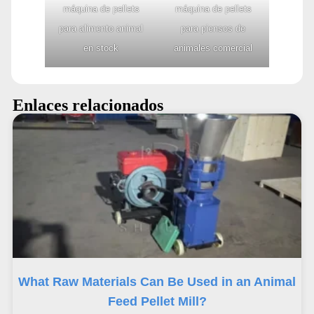
máquina de pellets
máquina de pellets
para alimento animal
para piensos de
en stock
animales comercial
Enlaces relacionados
What Raw Materials Can Be Used in an Animal
Feed Pellet Mill?