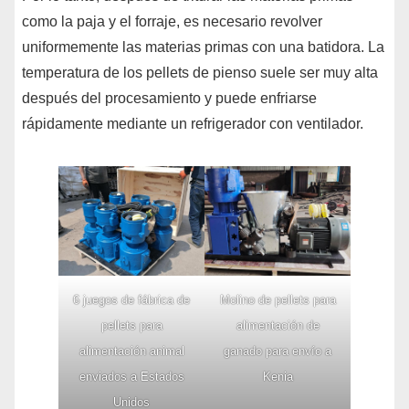
como la paja y el forraje, es necesario revolver
uniformemente las materias primas con una batidora. La
temperatura de los pellets de pienso suele ser muy alta
después del procesamiento y puede enfriarse
rápidamente mediante un refrigerador con ventilador.
6 juegos de fábrica de
Molino de pellets para
pellets para
alimentación de
alimentación animal
ganado para envío a
enviados a Estados
Kenia
Unidos