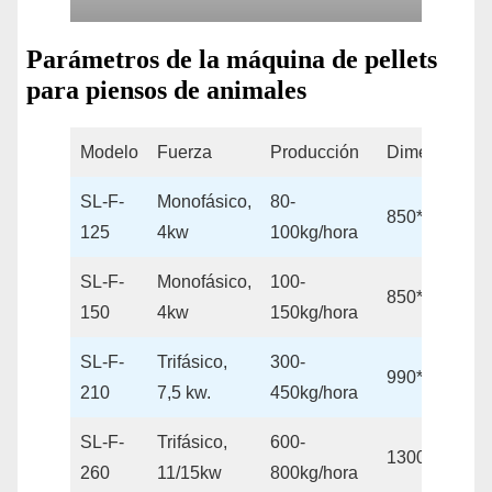
Parámetros de la máquina de pellets
para piensos de animales
Modelo
Fuerza
Producción
Dimensión
SL-F-
Monofásico,
80-
850*350*52
125
4kw
100kg/hora
SL-F-
Monofásico,
100-
850*350*57
150
4kw
150kg/hora
SL-F-
Trifásico,
300-
990*430*71
210
7,5 kw.
450kg/hora
SL-F-
Trifásico,
600-
1300*450*1
260
11/15kw
800kg/hora