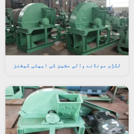
لکڑی مونڈنے والی مشین کی ایپلی کیشنز