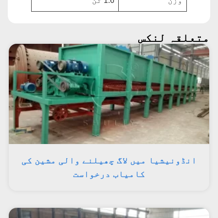
وزن
1.6 ٹن
متعلقہ لنکس
انڈونیشیا میں لاگ چھیلنے والی مشین کی
کامیاب درخواست