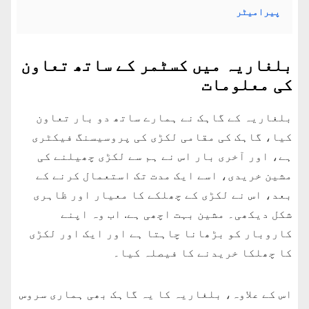
پیرامیٹر
بلغاریہ میں کسٹمر کے ساتھ تعاون
کی معلومات
بلغاریہ کے گاہک نے ہمارے ساتھ دو بار تعاون
کیا، گاہک کی مقامی لکڑی کی پروسیسنگ فیکٹری
ہے، اور آخری بار اس نے ہم سے لکڑی چھیلنے کی
مشین خریدی، اسے ایک مدت تک استعمال کرنے کے
بعد، اس نے لکڑی کے چھلکے کا معیار اور ظاہری
شکل دیکھی۔ مشین بہت اچھی ہے. اب وہ اپنے
کاروبار کو بڑھانا چاہتا ہے اور ایک اور لکڑی
کا چھلکا خریدنے کا فیصلہ کیا۔
اس کے علاوہ، بلغاریہ کا یہ گاہک بھی ہماری سروس