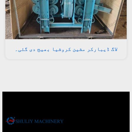
لاگ ڈیبارکر مشین کروشیا بھیج دی گئی۔