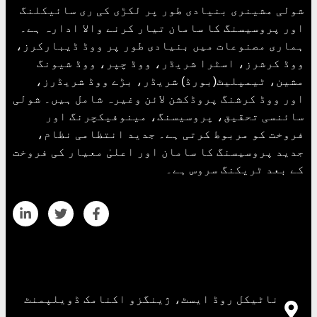
شولی مشینری بنیادی طور پر لکڑی کی ری سائیکلنگ
اور پروسیسنگ کا سامان تیار کرنے والا ادارہ ہے۔
ہماری مصنوعات میں بنیادی طور پر ووڈ ڈیبارکرز،
ووڈ کرشرز، اسٹرا شریڈر، ووڈ چپر، ووڈ شیونگ
مشین، ٹیمپلیٹ(بورڈ) شریڈر، بڑے ووڈ شریڈرز،
اور ووڈ کرشنگ پروڈکشن لائن وغیرہ شامل ہیں۔ شولی
سائنسی تحقیق، پروسیسنگ، مینوفیکچرنگ اور
فروخت کو مربوط کرتی ہے۔ جدید انتظامی نظام،
جدید پروسیسنگ کا سامان اور اعلیٰ معیار کی فروخت
کے بعد ٹریکنگ سروس ہے۔
رابطہ کی تفصیلات
ناٹیکل روڈ ایسٹ، ژینگزو اکنامک ڈویلپمنٹ