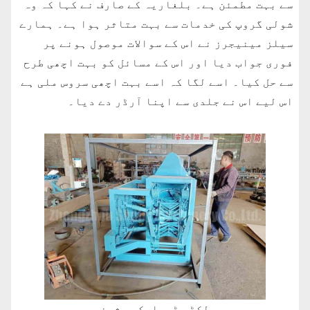
سے بہت مطمئن ہے۔ بلغاریہ کے صارف نے کہا کہ وہ
شولی گروپ کی خدمات سے بہت متاثر ہوا ہے۔ ہمارے
سیلز مینیجرز نے اس کے سوالات موصول ہونے پر
فوری جواب دیا اور اس کے مسائل کو بہت اچھی طرح
سے حل کیا۔ اسے لگا کہ اسے بہت اچھی سروس ملی ہے
اس لیے اس نے جلدی سے اپنا آرڈر دے دیا۔
لکڑی ڈیبارکر مشین