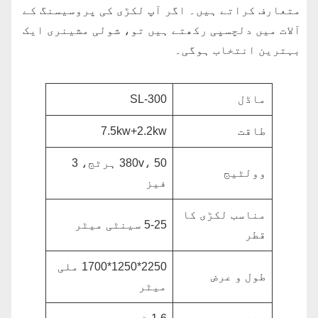
متعارف کراتے ہیں۔ اگر آپ لکڑی کی پروسیسنگ کے
آلات میں دلچسپی رکھتے ہیں تو، شولی مشینری ایک
بہترین انتخاب ہوگی۔
ماڈل
SL-300
طاقت
7.5kw+2.2kw
380v، 50 ہرٹج، 3
وولٹیج
فیز
مناسب لکڑی کا
5-25 سینٹی میٹر
قطر
2250*1250*1700 ملی
طول و عرض
میٹر