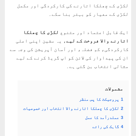
لکڑی کے چھلکا اتارنے کی کارکردگی اور مکمل
لکڑی کے معیار کو بہتر بنا سکے۔
ایک قابل اعتماد اور متنوع
لکڑی کا چھلکا
اتارنے والا فروخت کے لیے
، یہ مشین اپنی اعلی
کارکردگی، کم فضلہ، اور آسان آپریشن کی وجہ سے
ان کی پیداوار کی لائن کو اپ گریڈ کرنے کے لیے
مثالی انتخاب بن گئی ہے۔
مشمولات
1
پروجیکٹ کا پس منظر
2
لکڑی کا چھلکا اتارنے والا انتخاب اور خصوصیات
3
عملدرآمد کا عمل
4
گاہک کی رائے