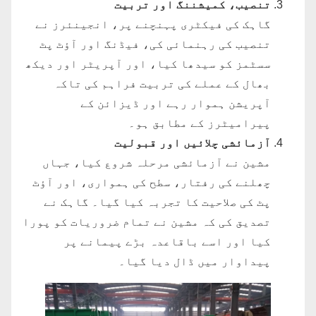
تنصیب، کمیشننگ اور تربیت
گاہک کی فیکٹری پہنچنے پر، انجینئرز نے
تنصیب کی رہنمائی کی، فیڈنگ اور آؤٹ پٹ
سسٹمز کو سیدھا کیا، اور آپریٹر اور دیکھ
بھال کے عملے کی تربیت فراہم کی تاکہ
آپریشن ہموار رہے اور ڈیزائن کے
پیرامیٹرز کے مطابق ہو۔
آزمائشی چلائیں اور قبولیت
مشین نے آزمائشی مرحلہ شروع کیا، جہاں
چھلنے کی رفتار، سطح کی ہمواری، اور آؤٹ
پٹ کی صلاحیت کا تجربہ کیا گیا۔ گاہک نے
تصدیق کی کہ مشین نے تمام ضروریات کو پورا
کیا اور اسے باقاعدہ بڑے پیمانے پر
پیداوار میں ڈال دیا گیا۔