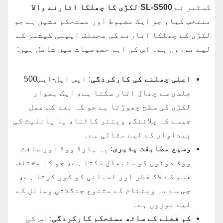
کسٹمر نے
SL-S500 لکڑی کا چھلکا اتارنے والا
منتخب کیا، جو ایک مضبوط اور مستحکم مشین ہے جو
لکڑی کے چھلکا اتارنے کی مختلف ایپلی کیشنز کے
لیے موزوں ہے۔ اس کی اہم خصوصیات میں شامل ہیں:
اعلی چھلنے کی کارکردگی
: ایس ایل-ایس500
جلدی سے چھال اتار سکتا ہے، ایک ہموار
لکڑی کی سطح چھوڑتا ہے جو کہ بعد کے عمل
جیسے کہ پلاننگ، وینئر کاٹنا، یا پائلیٹ کی
پیداوار کے لیے مثالی ہے۔
وسیع مطابقت پذیری
: یہ ہارڈ ووڈ اور سافٹ
ووڈ دونوں کو سنبھال سکتا ہے، جو کہ مختلف
قسم کے لاگ قطر اور لمبائی کو کور کرتا ہے،
جس سے یہ ویتنام کے متنوع جنگلاتی وسائل کے
لیے موزوں ہے۔
کم فضلے کے ساتھ مستحکم کارکردگی
: اس کی