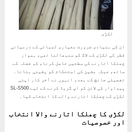
لکڑی
ان کی بنیادی ضرورت معیاری لمبائی کے درمیانی
قطر کی لکڑی کے لاگ کو سنبھالنا تھی، ہموار
چھلکا اتارنے کی سطحیں حاصل کرنا، کم فضلہ کے
ساتھ، جبکہ مشین کی استحکام کو یقینی بنانا۔
تفصیلی جانچ کے بعد، انہوں نے آخر کار اپنی
پیداوار کی لائن کو اپ گریڈ کرنے کے لیے SL-S500
لکڑی کے چھلکا اتارنے والے کا انتخاب کیا۔
لکڑی کا چھلکا اتارنے والا انتخاب
اور خصوصیات