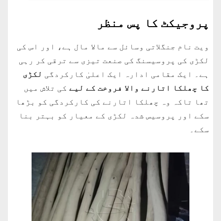
پروجیکٹ کا پس منظر
ویت نام جنگلاتی وسائل سے مالا مال ہے، اور اس کی
لکڑی کی پروسیسنگ کی صنعت تیزی سے ترقی کر رہی
ہے۔ ایک مقامی ادارہ ایک اعلیٰ کارکردگی
لکڑی
کا چھلکا اتارنے والا فروخت کے لیے
کی تلاش میں
تھا تاکہ وہ چھلکا اتارنے کی کارکردگی کو بڑھا
سکے اور پروسیس شدہ لکڑی کے معیار کو بہتر بنا
سکے۔