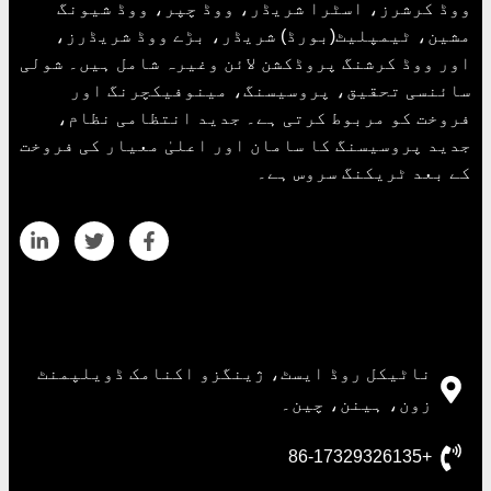
ووڈ کرشرز، اسٹرا شریڈر، ووڈ چپر، ووڈ شیونگ
مشین، ٹیمپلیٹ(بورڈ) شریڈر، بڑے ووڈ شریڈرز،
اور ووڈ کرشنگ پروڈکشن لائن وغیرہ شامل ہیں۔ شولی
سائنسی تحقیق، پروسیسنگ، مینوفیکچرنگ اور
فروخت کو مربوط کرتی ہے۔ جدید انتظامی نظام،
جدید پروسیسنگ کا سامان اور اعلیٰ معیار کی فروخت
کے بعد ٹریکنگ سروس ہے۔
رابطہ کی تفصیلات
ناٹیکل روڈ ایسٹ، ژینگزو اکنامک ڈویلپمنٹ
زون، ہینن، چین۔
+86-17329326135