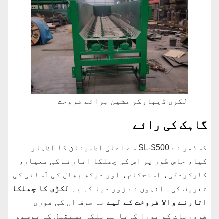
لکڑی ڈیبارکر مشین برائے فروخت
گاہک کی رائے
کسٹمر نے SL-S500 سے اعلیٰ اطمینان کا اظہار
کیا، خاص طور پر اس کی چھلکا اتارنے کی معیار،
کارکردگی، استحکام، اور دیکھ بھال کی آسانی کی
تعریف کی۔ انہوں نے زور دیا کہ یہ
لکڑی کا چھلکا
اتارنے والا فروخت کے لیے
نہ صرف ان کی فوری
ضروریات کو پورا کرتا ہے بلکہ مستقبل کی توسیع