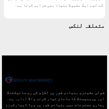
کے لیے ایک مضبوط بنیاد بھی فراہم کرتا ہے۔
متعلقہ لنکس
شولی مشینری بنیادی طور پر لکڑی کی ری سائیکلنگ
اور پروسیسنگ کا سامان تیار کرنے والا ادارہ ہے۔
ہماری مصنوعات میں بنیادی طور پر ووڈ ڈیبارکرز،