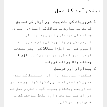
عملدرآمد کا عمل
ضروریات کی بات چیت اور آرڈر کی تصدیق
گاہک نے ہمارے ساتھ لاگ کی اقسام، ابعاد،
چھلنے کی درستگی، اور پیداوار کی
کارکردگی پر بات چیت کی، اس سے پہلے کہ
انہوں نے ایس ایل-ایس500 کو اپنی منتخب
کردہ مشین کے طور پر تصدیق کی۔
لکڑی کا
چھلنے والا برائے فروخت
.
پیداوار اور ترسیل
فیکٹری میں پیداوار اور ٹیسٹنگ کے بعد،
مشین کو احتیاط سے پیک کیا گیا اور سمندر
کے ذریعے ویتنام بھیجا گیا۔ نقل و حمل کے
دوران نمی سے بچاؤ اور ہلچل سے حفاظت پر
خاص توجہ دی گئی۔