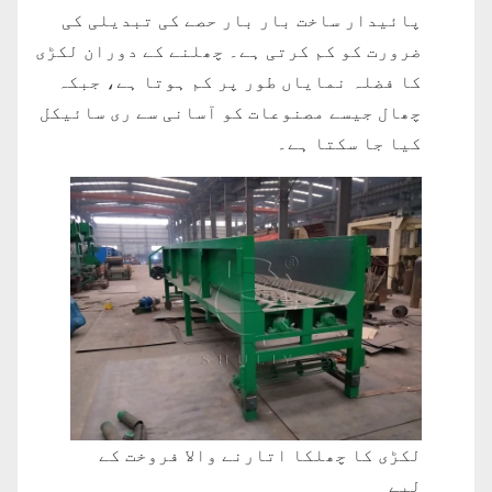
پائیدار ساخت بار بار حصے کی تبدیلی کی
ضرورت کو کم کرتی ہے۔ چھلنے کے دوران لکڑی
کا فضلہ نمایاں طور پر کم ہوتا ہے، جبکہ
چھال جیسے مصنوعات کو آسانی سے ری سائیکل
کیا جا سکتا ہے۔
لکڑی کا چھلکا اتارنے والا فروخت کے
لیے