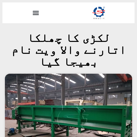
لکڑی کا چھلکا
اتارنے والا ویت نام
بھیجا گیا