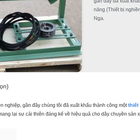
gần đây đã xuất khẩu
năng (Thiết bị nghiề
Nga.
họn)
yên nghiệp, gần đây chúng tôi đã xuất khẩu thành công một
thiế
mang lại sự cải thiện đáng kể về hiệu quả cho dây chuyền sản 