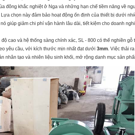
mùa đông khắc nghiệt ở Nga và những hạn chế tiềm năng về ng
Lựa chọn này đảm bảo hoạt động ổn định của thiết bị dưới nhiề
nó giúp giảm chi phí vận hành lâu dài, tiết kiệm cho doanh ngh
 độ cao và hệ thống sàng chính xác, SL - 800 có thể nghiền g
heo yêu cầu, với kích thước mịn nhất đạt dưới
3mm
. Việc thải r
ván nhân tạo và nhiên liệu sinh khối, mở rộng danh mục sản ph