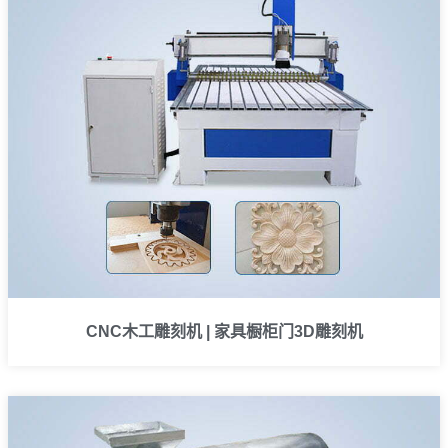
CNC木工雕刻机 | 家具橱柜门3D雕刻机