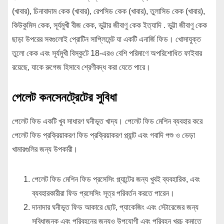
(খাবার), চিনাবাদাম কেক (খাবার), রেপসিড কেক (খাবার), তুলাসিড কেক (খাবার),
কিউকুমিস কেক, সূর্যমুখী বীজ কেক, ভুট্টার জীবাণু কেক ইত্যাদি . ভুট্টা জীবাণু কেক
ছাড়া উপরের সবগুলোই প্রোটিন সাপ্লিমেন্ট যা একটি এনার্জি ফিড। খোসাযুক্ত
তুলো কেক এবং সূর্যমুখী বিস্কুটে 18-এরও বেশি পরিমাণে অপরিশোধিত ফাইবার
রয়েছে, যাকে রুগেজ হিসাবে শ্রেণীবদ্ধ করা যেতে পারে।
পেলেট কনসেনট্রেটের সুবিধা
পেলেট ফিড একটি খুব সাধারণ ঘনীভূত খাদ্য। পেলেট ফিড মেশিন ব্যবহার করে
পেলেট ফিড প্রক্রিয়াকরণ ফিড প্রক্রিয়াকরণ প্ল্যান্ট এবং গবাদি পশু ও ভেড়া
খামারগুলির জন্য উপকারী।
পেলেট ফিড মেশিন ফিড প্রসেসিং প্ল্যান্টের জন্য খুবই ব্যবহারিক, এবং
ব্যবহারকারীরা ফিড প্রসেসিং সূত্র পরিবর্তন করতে পারেন।
দানাদার ঘনীভূত ফিড আকারে ছোট, প্যাকেজিং এবং স্টোরেজের জন্য
সুবিধাজনক এবং পরিবহনের জন্যও উপযোগী এবং পরিবহন খরচ কমাতে