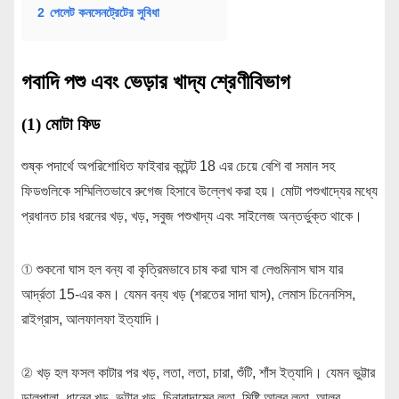
2
পেলেট কনসেনট্রেটের সুবিধা
গবাদি পশু এবং ভেড়ার খাদ্য শ্রেণীবিভাগ
(1) মোটা ফিড
শুষ্ক পদার্থে অপরিশোধিত ফাইবার কন্টেন্ট 18 এর চেয়ে বেশি বা সমান সহ
ফিডগুলিকে সম্মিলিতভাবে রুগেজ হিসাবে উল্লেখ করা হয়। মোটা পশুখাদ্যের মধ্যে
প্রধানত চার ধরনের খড়, খড়, সবুজ পশুখাদ্য এবং সাইলেজ অন্তর্ভুক্ত থাকে।
① শুকনো ঘাস হল বন্য বা কৃত্রিমভাবে চাষ করা ঘাস বা লেগুমিনাস ঘাস যার
আর্দ্রতা 15-এর কম। যেমন বন্য খড় (শরতের সাদা ঘাস), লেমাস চিনেনসিস,
রাইগ্রাস, আলফালফা ইত্যাদি।
② খড় হল ফসল কাটার পর খড়, লতা, লতা, চারা, শুঁটি, শাঁস ইত্যাদি। যেমন ভুট্টার
ডালপালা, ধানের খড়, ভুট্টার খড়, চিনাবাদামের লতা, মিষ্টি আলুর লতা, আলুর