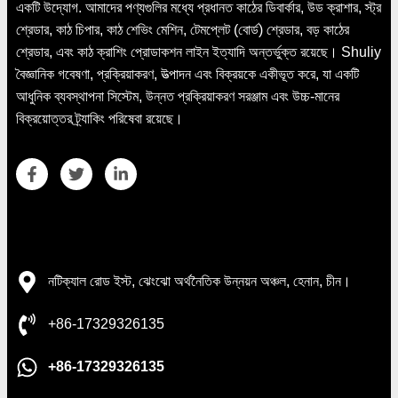
একটি উদ্যোগ. আমাদের পণ্যগুলির মধ্যে প্রধানত কাঠের ডিবার্কার, উড ক্রাশার, স্ট্র
শ্রেডার, কাঠ চিপার, কাঠ শেভিং মেশিন, টেমপ্লেট (বোর্ড) শ্রেডার, বড় কাঠের
শ্রেডার, এবং কাঠ ক্রাশিং প্রোডাকশন লাইন ইত্যাদি অন্তর্ভুক্ত রয়েছে। Shuliy
বৈজ্ঞানিক গবেষণা, প্রক্রিয়াকরণ, উত্পাদন এবং বিক্রয়কে একীভূত করে, যা একটি
আধুনিক ব্যবস্থাপনা সিস্টেম, উন্নত প্রক্রিয়াকরণ সরঞ্জাম এবং উচ্চ-মানের
বিক্রয়োত্তর ট্র্যাকিং পরিষেবা রয়েছে।
যোগাযোগের বিবরণ
নটিক্যাল রোড ইস্ট, ঝেংঝো অর্থনৈতিক উন্নয়ন অঞ্চল, হেনান, চীন।
+86-17329326135
+86-17329326135