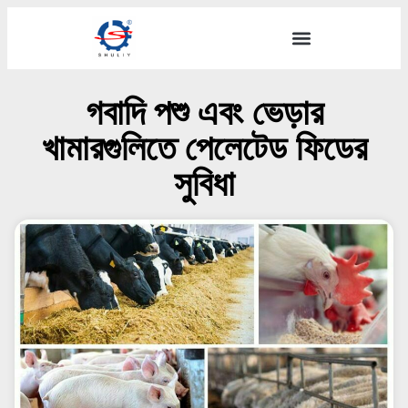
গবাদি পশু এবং ভেড়ার
খামারগুলিতে পেলেটেড ফিডের
সুবিধা