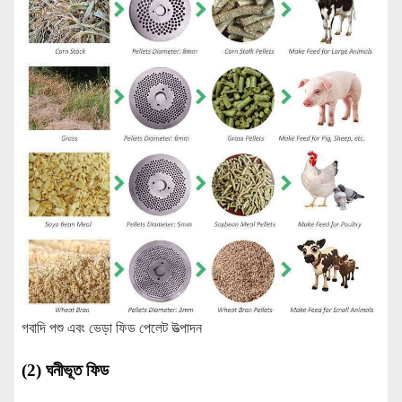
গবাদি পশু এবং ভেড়া ফিড পেলেট উত্পাদন
(2) ঘনীভূত ফিড