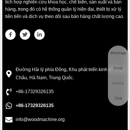
tích hợp nghiên cứu khoa học, chế biến, sản xuất và bán
hàng, trong đó có hệ thống quản lý hiện đại, thiết bị xử lý
tiên tiến và dịch vụ theo dõi sau bán hàng chất lượng cao.
Whatsapp
Chi tiết liên hệ
Email
Đường Hải lý phía Đông, Khu phát triển kinh tế Trịnh
Châu, Hà Nam, Trung Quốc.
Wechat
+86-17329326135
Chat
+86-17329326135
info@woodmachine.org