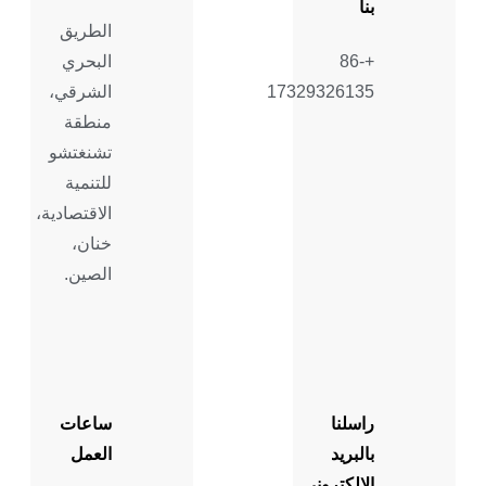
بنا
الطريق
+86-
البحري
17329326135
الشرقي،
منطقة
تشنغتشو
للتنمية
الاقتصادية،
خنان،
الصين.
راسلنا
ساعات
بالبريد
العمل
الإلكتروني