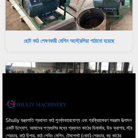
ছোট কাঠ পেষণকারী মেশিন অস্ট্রেলিয়া পাঠানো হয়েছে
Shuliy যন্ত্রপাতি প্রধানত কাঠ পুনর্ব্যবহারযোগ্য এবং প্রক্রিয়াকরণ সরঞ্জাম উত্পাদন
একটি উদ্যোগ. আমাদের পণ্যগুলির মধ্যে প্রধানত কাঠের ডিবার্কার, উড ক্রাশার, স্ট্র
শ্রেডার, কাঠ চিপার, কাঠ শেভিং মেশিন, টেমপ্লেট (বোর্ড) শ্রেডার, বড় কাঠের
উড ক্রাশিং মেশিনের 5 অপারেশন পয়েন্ট