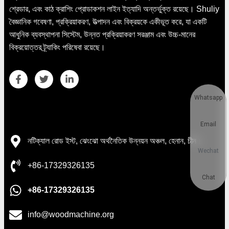
শ্রেডার, এবং কাঠ ক্রাশিং প্রোডাকশন লাইন ইত্যাদি অন্তর্ভুক্ত রয়েছে। Shuliy
বৈজ্ঞানিক গবেষণা, প্রক্রিয়াকরণ, উত্পাদন এবং বিক্রয়কে একীভূত করে, যা একটি
আধুনিক ব্যবস্থাপনা সিস্টেম, উন্নত প্রক্রিয়াকরণ সরঞ্জাম এবং উচ্চ-মানের
বিক্রয়োত্তর ট্র্যাকিং পরিষেবা রয়েছে।
Whatsapp
যোগাযোগের বিবরণ
Email
নটিক্যাল রোড ইস্ট, ঝেংঝো অর্থনৈতিক উন্নয়ন অঞ্চল, হেনান, চীন।
Wechat
+86-17329326135
Chat
+86-17329326135
info@woodmachine.org