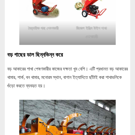
বৈদ্যুতিক গাছ পেষণকারী
ডিজেল ইঞ্জিন টাইপ শাখা
পেষণকারী
বড় গাছের ডাল ছিন্নভিন্ন করে
বড় আকারের শাখা পেষণকারীর কাজের দক্ষতা খুব বেশি। এটি প্রধানত বড় আকারের
খামার, পার্ক, বন খামার, মনোরম স্থান, বাগান ইত্যাদিতে ছাঁটাই করা শাখাগুলিকে
গুঁড়ো করতে ব্যবহৃত হয়।