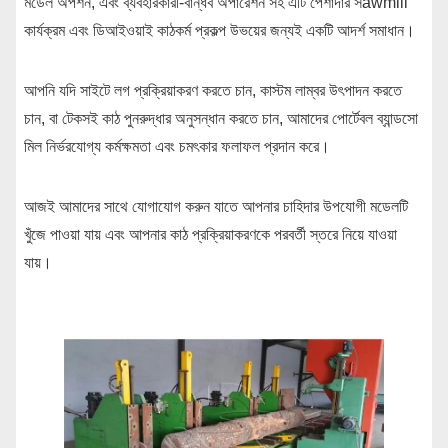
মডেল অপশন, এবং ব্যবহারকারী-বান্ধব অপারেশন সহ এটি পেশাদার সawmill
কার্যক্রম এবং ডিআইওয়াই কাঠকর্ম প্রকল্প উভয়ের জন্যই একটি আদর্শ সমাধান।
আপনি যদি সাইটে লগ প্রক্রিয়াকরণ করতে চান, কাস্টম লাম্বর উৎপাদন করতে
চান, বা টেকসই কাঠ পুনরুদ্ধার অনুসন্ধান করতে চান, আমাদের পোর্টেবল ব্যান্ডসো
মিল নির্ভরযোগ্য কর্মক্ষমতা এবং চমৎকার ফলাফল প্রদান করে।
আজই আমাদের সাথে যোগাযোগ করুন যাতে আপনার চাহিদার উপযোগী মডেলটি
খুঁজে পাওয়া যায় এবং আপনার কাঠ প্রক্রিয়াকরণকে পরবর্তী স্তরে নিয়ে যাওয়া
যায়।