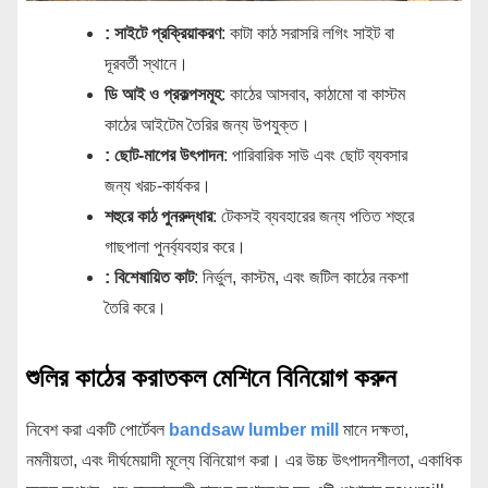
: সাইটে প্রক্রিয়াকরণ
: কাটা কাঠ সরাসরি লগিং সাইট বা
দূরবর্তী স্থানে।
ডি আই ও প্রকল্পসমূহ
: কাঠের আসবাব, কাঠামো বা কাস্টম
কাঠের আইটেম তৈরির জন্য উপযুক্ত।
: ছোট-মাপের উৎপাদন
: পারিবারিক সাউ এবং ছোট ব্যবসার
জন্য খরচ-কার্যকর।
শহুরে কাঠ পুনরুদ্ধার
: টেকসই ব্যবহারের জন্য পতিত শহুরে
গাছপালা পুনর্ব্যবহার করে।
: বিশেষায়িত কাট
: নির্ভুল, কাস্টম, এবং জটিল কাঠের নকশা
তৈরি করে।
শুলির কাঠের করাতকল মেশিনে বিনিয়োগ করুন
নিবেশ করা একটি পোর্টেবল
bandsaw lumber mill
মানে দক্ষতা,
নমনীয়তা, এবং দীর্ঘমেয়াদী মূল্যে বিনিয়োগ করা। এর উচ্চ উৎপাদনশীলতা, একাধিক