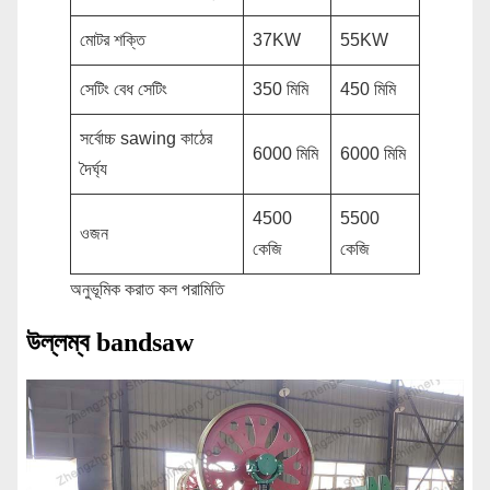
মোটর শক্তি
37KW
55KW
সেটিং বেধ সেটিং
350 মিমি
450 মিমি
সর্বোচ্চ sawing কাঠের
6000 মিমি
6000 মিমি
দৈর্ঘ্য
4500
5500
ওজন
কেজি
কেজি
অনুভূমিক করাত কল পরামিতি
উল্লম্ব bandsaw