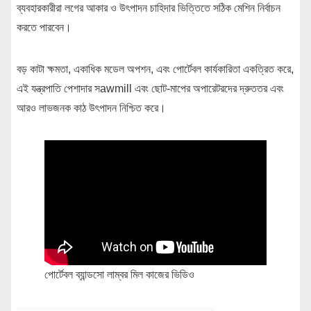
ব্যবহারকারীরা লগের আকার ও উৎপাদন চাহিদার ভিত্তিতে সঠিক মেশিন নির্বাচন
করতে পারবেন।
বড় কাটা ক্ষমতা, একাধিক মডেল অপশন, এবং পোর্টেবল কার্যকারিতা একত্রিত করে,
এই যন্ত্রপাতি পেশাদার সawmill এবং ছোট-মাপের অপারেটরদের দ্রুততর এবং
আরও লাভজনক কাঠ উৎপাদন নিশ্চিত করে।
পোর্টেবল ব্যান্ডসো লাম্বর মিল কাজের ভিডিও