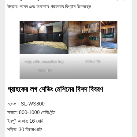
উত্তর দেবেন এবং অবশেষে গ্রাহকের বিশ্বাস জিতেছেন।
কাঠের শেভিং
কাঠের শেভিং ঘোড়াগুলিকে উষ্ণ
রাখতে পারে
গ্রাহকের লগ শেভিং মেশিনের বিশদ বিবরণ
মডেল। SL-WS800
ক্ষমতা: 800-1000 কেজি/ঘন্টা
ইনপুট আকার: 16 সেমি
শক্তি: 30 কিলোওয়াট