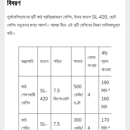
বিবরণ
তুর্কমেনিস্তানের দুটি কাঠ প্রক্রিয়াকরণ মেশিন, উভয় মডেল SL-420, ছোট
মেশিন নতুনদের জন্য আদর্শ। আমরা নীচে এই দুটি মেশিনের বিবরণ তালিকাভুক্ত
করি।
খাঁড়ি
ব্লেড
যন্ত্রপাতি
মডেল
শক্তি
ক্ষমতা
ব্যাস
আকার
সংখ্যা
খাওয়ানো
190
কাঠ
500
SL-
7.5
মিমি *
পেষণকারী
কেজি/
4
1.2*0
420
কিলোওয়াট
160
মেশিন
ঘণ্টা
মিমি
কাঠ
300
170
SL-
7.5
শেভিং
কেজি/
4
মিমি *
1.15*