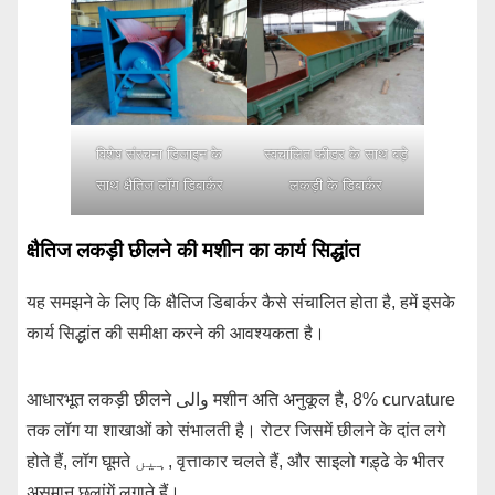
विशेष संरचना डिजाइन के
स्वचालित फीडर के साथ बड़े
साथ क्षैतिज लॉग डिबार्कर
लकड़ी के डिबार्कर
क्षैतिज लकड़ी छीलने की मशीन का कार्य सिद्धांत
यह समझने के लिए कि क्षैतिज डिबार्कर कैसे संचालित होता है, हमें इसके
कार्य सिद्धांत की समीक्षा करने की आवश्यकता है।
आधारभूत लकड़ी छीलने والی मशीन अति अनुकूल है, 8% curvature
तक लॉग या शाखाओं को संभालती है। रोटर जिसमें छीलने के दांत लगे
होते हैं, लॉग घूमते ہیں, वृत्ताकार चलते हैं, और साइलो गड़्ढे के भीतर
असमान छलांगें लगाते हैं।