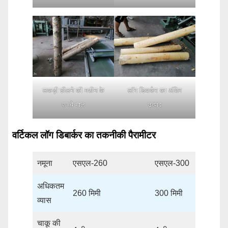
लकड़ी छीलने की मशीन के
लॉग डिबार्कर का अंतिम
कच्चे माल
उत्पाद
वर्टिकल लॉग डिबार्कर का तकनीकी पैरामीटर
नमूना
एसएल-260
एसएल-300
अधिकतम
260 मिमी
300 मिमी
व्यास
चाकू की