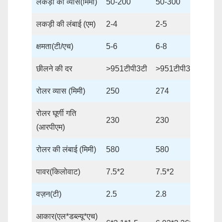
लकड़ी का व्यास(मिमी)
50-200
50-300
5
लकड़ी की लंबाई (एम)
2-4
2-5
2
क्षमता(टी/एच)
5-6
6-8
1
छीलने की दर
>951टीपी3टी
>951टीपी3टी
>
रोलर व्यास (मिमी)
250
274
3
रोलर घूर्णी गति
230
230
2
(आरपीएम)
रोलर की लंबाई (मिमी)
580
580
5
पावर(किलोवाट)
7.5*2
7.5*2
1
वज़न(टी)
2.5
2.8
3
आकार(एल*डब्ल्यू*एच)