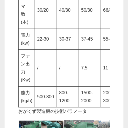
マー
30/20
40/30
50/30
66/48
数
(本)
電力
22-30
30-37
37-45
55-75
(kw)
ファ
ン出
/
/
7.5
11
力
(Kw)
能力
800-
1500-
2000-
500-800
(kg/h)
1200
2000
3000
おがくず製造機の技術パラメータ