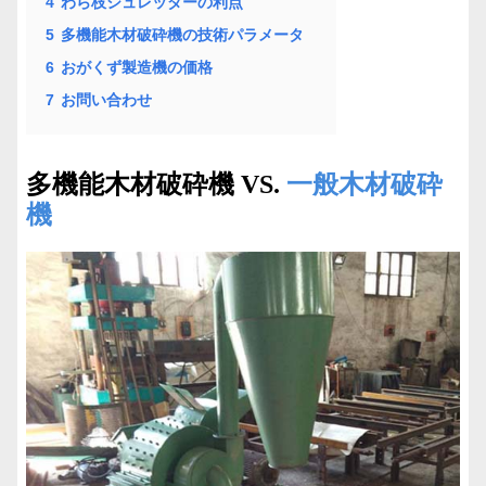
4
わら枝シュレッダーの利点
5
多機能木材破砕機の技術パラメータ
6
おがくず製造機の価格
7
お問い合わせ
一般木材破砕
多機能木材破砕機 VS.
機