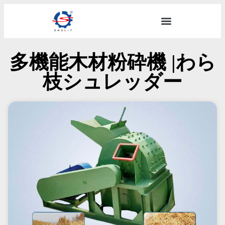
多機能木材粉砕機 |わら
枝シュレッダー