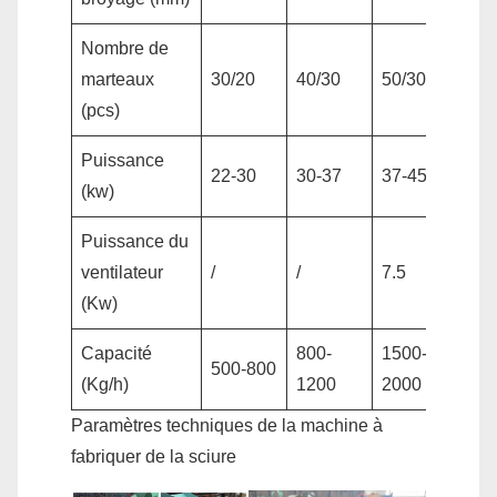
Nombre de
marteaux
30/20
40/30
50/30
66/
(pcs)
Puissance
22-30
30-37
37-45
55-
(kw)
Puissance du
ventilateur
/
/
7.5
11
(Kw)
Capacité
800-
1500-
200
500-800
(Kg/h)
1200
2000
300
Paramètres techniques de la machine à
fabriquer de la sciure