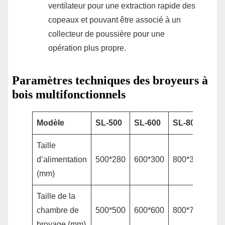
ventilateur pour une extraction rapide des
copeaux et pouvant être associé à un
collecteur de poussière pour une
opération plus propre.
Paramètres techniques des broyeurs à
bois multifonctionnels
Modèle
SL-500
SL-600
SL-800
SL-
Taille
d’alimentation
500*280
600*300
800*350
100
(mm)
Taille de la
chambre de
500*500
600*600
800*700
100
broyage (mm)