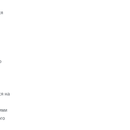
ся
о
ся на
ними
го