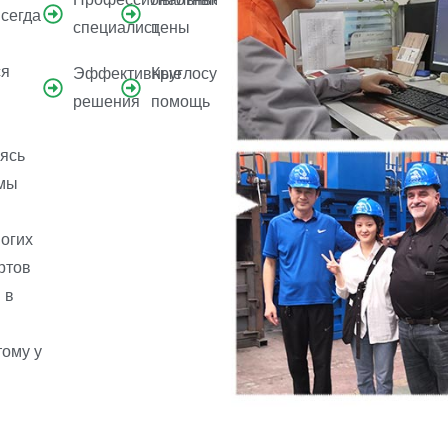
сегда
специалист
цены
ся
Эффективные
Круглосуточная
решения
помощь
уясь
 мы
ногих
ртов
 в
тому у