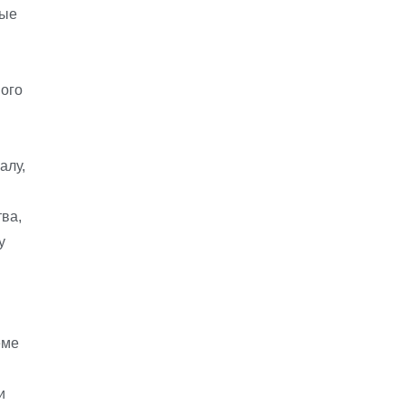
вые
ого
алу,
ва,
у
еме
и