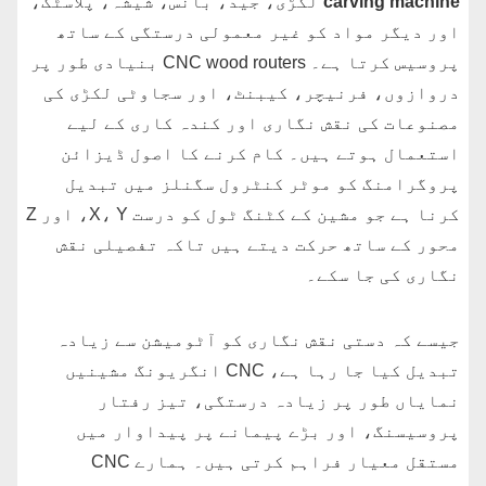
carving machine
لکڑی، جید، بانس، شیشہ، پلاسٹک،
اور دیگر مواد کو غیر معمولی درستگی کے ساتھ
پروسیس کرتا ہے۔ CNC wood routers بنیادی طور پر
دروازوں، فرنیچر، کیبنٹ، اور سجاوٹی لکڑی کی
مصنوعات کی نقش نگاری اور کندہ کاری کے لیے
استعمال ہوتے ہیں۔ کام کرنے کا اصول ڈیزائن
پروگرامنگ کو موٹر کنٹرول سگنلز میں تبدیل
کرنا ہے جو مشین کے کٹنگ ٹول کو درست X، Y، اور Z
محور کے ساتھ حرکت دیتے ہیں تاکہ تفصیلی نقش
نگاری کی جا سکے۔
جیسے کہ دستی نقش نگاری کو آٹومیشن سے زیادہ
تبدیل کیا جا رہا ہے، CNC انگریونگ مشینیں
نمایاں طور پر زیادہ درستگی، تیز رفتار
پروسیسنگ، اور بڑے پیمانے پر پیداوار میں
مستقل معیار فراہم کرتی ہیں۔ ہمارے CNC