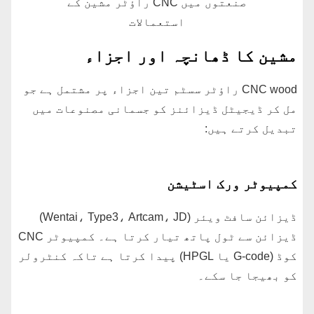
صنعتوں میں CNC راؤٹر مشین کے
استعمالات
مشین کا ڈھانچہ اور اجزاء
CNC wood راؤٹر سسٹم تین اجزاء پر مشتمل ہے جو
مل کر ڈیجیٹل ڈیزائنز کو جسمانی مصنوعات میں
تبدیل کرتے ہیں:
کمپیوٹر ورک اسٹیشن
ڈیزائن سافٹ ویئر (Wentai، Type3، Artcam، JD)
ڈیزائن سے ٹول پاتھ تیار کرتا ہے۔ کمپیوٹر CNC
کوڈ (G-code یا HPGL) پیدا کرتا ہے تاکہ کنٹرولر
کو بھیجا جا سکے۔