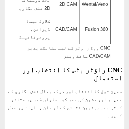
بجٹ دوستانہ
2D CAM
Wentai/Veno
2D نقش نگاری
کلاؤڈ بیسڈ
Fusion 360
CAD/CAM
ڈیزائن،
پروٹوٹائپنگ
CNC ووڈ راؤٹر کے لیے مطابقت پذیر
CAD/CAM سافٹ ویئر
CNC راؤٹر بٹس کا انتخاب اور
استعمال
صحیح ٹول کا انتخاب اور دیکھ بھال نقش نگاری کے
معیار اور مشین کی عمر کو نمایاں طور پر متاثر
کرتی ہے۔ بہترین نتائج کے لیے ان ہدایات پر عمل
کریں۔