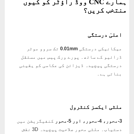
ہمارے CNC ووڈ راؤٹر کو کیوں
منتخب کریں؟
اعلیٰ درستگی
میکانیکی درستگی
0.01mm
تک سروو موٹر
ڈرائیو کے ساتھ۔ پورے ورک پیس میں مستقل
درستگی پیچیدہ ڈیزائن کی عکاسی کو یقینی
بناتی ہے۔
ملٹی ایکسز کنٹرول
3-محور، 4-محور، اور 5-محور
کنفیگریشن میں
دستیاب۔ ملٹی محور صلاحیت پیچیدہ 3D نقش