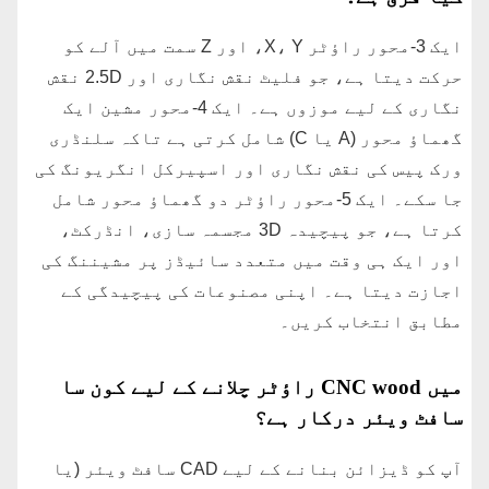
ایک 3-محور راؤٹر X، Y، اور Z سمت میں آلے کو
حرکت دیتا ہے، جو فلیٹ نقش نگاری اور 2.5D نقش
نگاری کے لیے موزوں ہے۔ ایک 4-محور مشین ایک
گھماؤ محور (A یا C) شامل کرتی ہے تاکہ سلنڈری
ورک پیس کی نقش نگاری اور اسپیرکل انگریونگ کی
جا سکے۔ ایک 5-محور راؤٹر دو گھماؤ محور شامل
کرتا ہے، جو پیچیدہ 3D مجسمہ سازی، انڈرکٹ،
اور ایک ہی وقت میں متعدد سائیڈز پر مشیننگ کی
اجازت دیتا ہے۔ اپنی مصنوعات کی پیچیدگی کے
مطابق انتخاب کریں۔
میں CNC wood راؤٹر چلانے کے لیے کون سا
سافٹ ویئر درکار ہے؟
آپ کو ڈیزائن بنانے کے لیے CAD سافٹ ویئر (یا