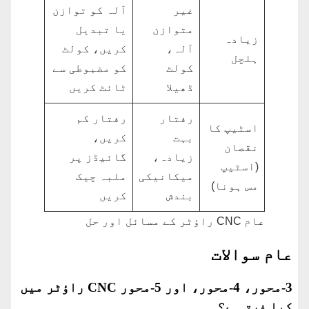
غیر
آلہ کو توازن
متوازن
یا تبدیل
زیادہ
آلہ،
کریں، کولٹ
ہلچل
کولٹ
کو مضبوطی سے
ڈھیلا
ٹائٹ کریں
رفتار
رفتار کم
اسٹیپ کا
بہت
کریں،
نقصان
زیادہ،
گائیڈز پر
(اسٹیپ
میکانیکی
ملبہ چیک
مس ہونا)
بندش
کریں
عام CNC راؤٹر کے مسائل اور حل
عام سوالات
3-محور، 4-محور، اور 5-محور CNC راؤٹر میں
کیا فرق ہے؟