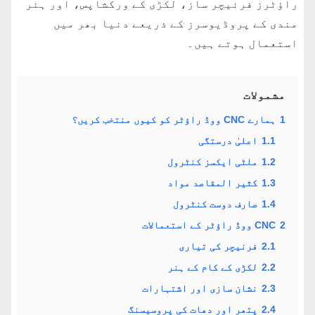
راؤٹرز فرنیچر ساز، لکڑی کے ورکشاپس، اور ہنر
مندی کے پروڈیوسرز کے ذریعے دنیا بھر میں
استعمال ہوتے ہیں۔
مشمولات
1
ہمارے CNC ووڈ راؤٹر کو کیوں منتخب کریں؟
1.1
اعلیٰ درستگی
1.2
ملٹی ایکسز کنٹرول
1.3
کثیر المقاصد مواد
1.4
صارف دوست کنٹرول
2
CNC ووڈ راؤٹر کے استعمالات
2.1
فرنیچر کی تیاری
2.2
لکڑی کے کام کے ہنر
2.3
نشان سازی اور اشتہارات
2.4
پتھر اور دھات کی پروسیسنگ