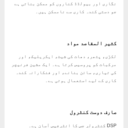
نگاری اور بیولڈڈ کناروں کو ممکن بناتی ہے
جو دستی کندہ کاری سے ناممکن ہیں۔
کثیر المقاصد مواد
لکڑی، پتھر، دھات کی شیٹ، ایکریلیک، اور
مرکبات کو پروسیس کرتا ہے۔ ایک مشین فرنیچر
کی تیاری، سائن بنانے، اور فنکارانہ کندہ
کاری کے لیے استعمال ہوتی ہے۔
صارف دوست کنٹرول
DSP کنٹرولر جس کا انٹرفیس آسان ہے۔