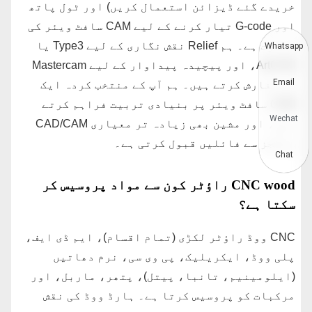
خریدے گئے ڈیزائن استعمال کریں) اور ٹول پاتھ
اور G-code تیار کرنے کے لیے CAM سافٹ ویئر کی
ضرورت ہے۔ ہم Relief نقش نگاری کے لیے Type3 یا
Whatsapp
ArtCAM، اور پیچیدہ پیداوار کے لیے Mastercam
Email
کی سفارش کرتے ہیں۔ ہم آپ کے منتخب کردہ ایک
CAM سافٹ ویئر پر بنیادی تربیت فراہم کرتے
Wechat
ہیں، اور مشین بھی زیادہ تر معیاری CAD/CAM
پیکجز سے فائلیں قبول کرتی ہے۔
Chat
CNC wood راؤٹر کون سے مواد پروسیس کر
سکتا ہے؟
CNC ووڈ راؤٹر لکڑی (تمام اقسام)، ایم ڈی ایف،
پلی ووڈ، ایکریلیک، پی وی سی، نرم دھاتیں
(ایلومینیم، تانبا، پیتل)، پتھر، ماربل، اور
مرکبات کو پروسیس کرتا ہے۔ ہارڈ ووڈ کی نقش