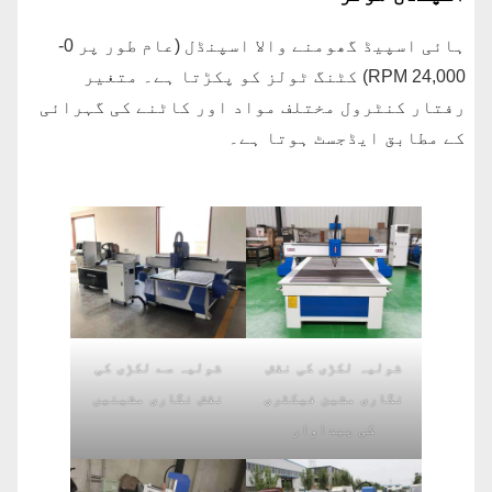
ہائی اسپیڈ گھومنے والا اسپنڈل (عام طور پر 0-
24,000 RPM) کٹنگ ٹولز کو پکڑتا ہے۔ متغیر
رفتار کنٹرول مختلف مواد اور کاٹنے کی گہرائی
کے مطابق ایڈجسٹ ہوتا ہے۔
شولیہ لکڑی کی نقش
شولیہ سے لکڑی کی
نگاری مشین فیکٹری
نقش نگاری مشینیں
کی پیداوار