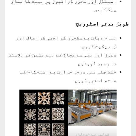
اسپنڈل اور محور ڈرائیوز پر بیلٹ کا تناؤ
چیک کریں
طویل مدتی اسٹوریج
تمام دھات کے سطحوں کو اچھی طرح صاف اور
لِبریکیٹ کریں
دھول اور نمی سے بچاؤ کے لیے مشین کو پلاسٹک
فلم میں لپیٹیں
خشک جگہ میں درجہ حرارت کے استحکام کے
ساتھ اسٹور کریں
شولیہ سے خودکار