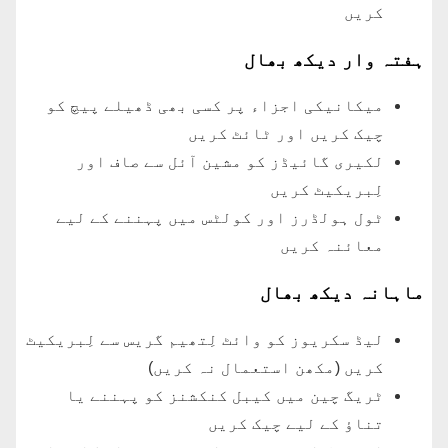
کریں
ہفتہ وار دیکھ بھال
میکانیکی اجزاء پر کسی بھی ڈھیلے پیچ کو
چیک کریں اور ٹائٹ کریں
لکیری گائیڈز کو مشین آئل سے صاف اور
لِبریکیٹ کریں
ٹول ہولڈرز اور کولٹس میں پہننے کے لیے
معائنہ کریں
ماہانہ دیکھ بھال
لیڈ سکریوز کو وائٹ لِتھیم گریس سے لِبریکیٹ
کریں (مکھن استعمال نہ کریں)
ٹریگ چین میں کیبل کنکشنز کو پہننے یا
تناؤ کے لیے چیک کریں