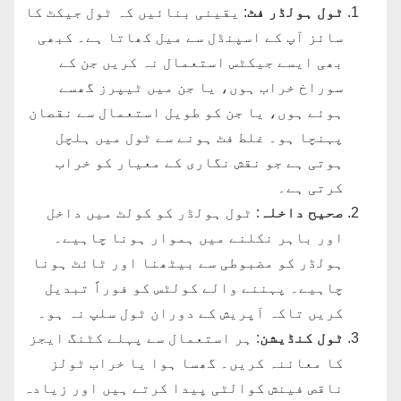
ٹول ہولڈر فٹ
: یقینی بنائیں کہ ٹول جیکٹ کا
سائز آپ کے اسپنڈل سے میل کھاتا ہے۔ کبھی
بھی ایسے جیکٹس استعمال نہ کریں جن کے
سوراخ خراب ہوں، یا جن میں ٹیپرز گھسے
ہوئے ہوں، یا جن کو طویل استعمال سے نقصان
پہنچا ہو۔ غلط فٹ ہونے سے ٹول میں ہلچل
ہوتی ہے جو نقش نگاری کے معیار کو خراب
کرتی ہے۔
صحیح داخلہ
: ٹول ہولڈر کو کولٹ میں داخل
اور باہر نکلنے میں ہموار ہونا چاہیے۔
ہولڈر کو مضبوطی سے بیٹھنا اور ٹائٹ ہونا
چاہیے۔ پہننے والے کولٹس کو فوراً تبدیل
کریں تاکہ آپریش کے دوران ٹول سلپ نہ ہو۔
ٹول کنڈیشن
: ہر استعمال سے پہلے کٹنگ ایجز
کا معائنہ کریں۔ گھسا ہوا یا خراب ٹولز
ناقص فینش کوالٹی پیدا کرتے ہیں اور زیادہ