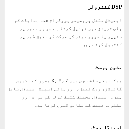
DSP کنٹرولر
ڈیجیٹل سگنل پروسیسر پروگرام شدہ ہدایات کو
پلس ٹرینز میں تبدیل کرتا ہے جو ہر محور پر
سٹیپر یا سروو موٹر کی حرکت کو دقیق طور پر
کنٹرول کرتے ہیں۔
مشین ہوسٹ
میکانیکی ساخت جس میں X، Y، Z محور کے لکیری
گائیڈز، ورک ٹیبل، اور ہائی اسپیڈ اسپنڈل شامل
ہیں۔ اسپنڈل مختلف کٹنگ ٹولز کو مواد اور
مطلوبہ فینش کے مطابق قبول کرتا ہے۔
اسپنڈل موٹر