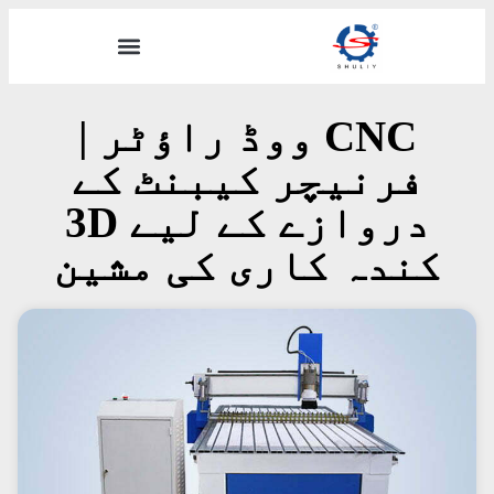
CNC ووڈ راؤٹر |
فرنیچر کیبنٹ کے
دروازے کے لیے 3D
کندہ کاری کی مشین