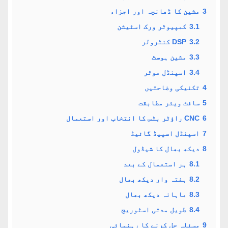
3
مشین کا ڈھانچہ اور اجزاء
3.1
کمپیوٹر ورک اسٹیشن
3.2
DSP کنٹرولر
3.3
مشین ہوسٹ
3.4
اسپنڈل موٹر
4
تکنیکی وضاحتیں
5
سافٹ ویئر مطابقت
6
CNC راؤٹر بٹس کا انتخاب اور استعمال
7
اسپنڈل اسپیڈ گائیڈ
8
دیکھ بھال کا شیڈول
8.1
ہر استعمال کے بعد
8.2
ہفتہ وار دیکھ بھال
8.3
ماہانہ دیکھ بھال
8.4
طویل مدتی اسٹوریج
9
مسئلہ حل کرنے کا رہنمائی