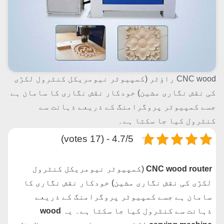
CNC wood راؤٹر (کمپیوٹر نیومریکل کنٹرول لکڑی
کی نقش نگاری مشین) خودکار نقش نگاری کا سامان ہے
جسے کمپیوٹر پروگرامنگ کے ذریعے ذہانت سے
کنٹرول کیا جا سکتا ہے۔
4.7/5 - (17 votes)
CNC wood router
(کمپیوٹر نیومریکل کنٹرول
لکڑی کی نقش نگاری مشین) خودکار نقش نگاری کا
سامان ہے جسے کمپیوٹر پروگرامنگ کے ذریعے
ذہانت سے کنٹرول کیا جا سکتا ہے۔ یہ
wood