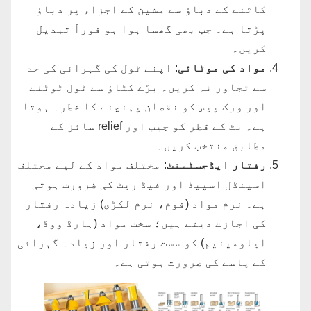
کاٹنے کے دباؤ سے مشین کے اجزاء پر دباؤ
پڑتا ہے۔ جب بھی گھسا ہوا ہو فوراً تبدیل
کریں۔
مواد کی موٹائی
: اپنے ٹول کی گہرائی کی حد
سے تجاوز نہ کریں۔ بڑے کٹاؤ سے ٹول ٹوٹنے
اور ورک پیس کو نقصان پہنچنے کا خطرہ ہوتا
ہے۔ بٹ کے قطر کو جیب اور relief سائز کے
مطابق منتخب کریں۔
رفتار ایڈجسٹمنٹ
: مختلف مواد کے لیے مختلف
اسپنڈل اسپیڈ اور فیڈ ریٹ کی ضرورت ہوتی
ہے۔ نرم مواد (فوم، نرم لکڑی) زیادہ رفتار
کی اجازت دیتے ہیں؛ سخت مواد (ہارڈ ووڈ،
ایلومینیم) کو سست رفتار اور زیادہ گہرائی
کے پاسے کی ضرورت ہوتی ہے۔