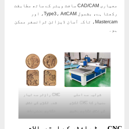
معیاری CAD/CAM سافٹ ویئر کے ساتھ مطابقت
رکھتا ہے، بشمول Type3، ArtCAM، اور
Mastercam، تاکہ آسان ڈیزائن ٹرانسفر ممکن
ہو۔
شولیہ سے اعلی
CNC راؤٹر سے تیار
معیار کا CNC لکڑی
شدہ لکڑی کی نقش
کی نقش نگاری مشین
نگاری مصنوعات
CNC ووڈ راؤٹر کے استعمالات