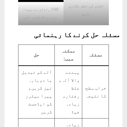
لکڑی کی نقش نگاری
CNC راؤٹر سے پیدا
مشین
ہونے والا کندہ اثر
مسئلہ حل کرنے کا رہنمائی
ممکنہ
مسئلہ
حل
سبب:
پہننے
آلے کو تبدیل
والا آلہ،
یا دوبارہ
خراب سطح
غلط
تیز کریں،
کا نتیجہ
رفتار،
پیرا میٹرز
زیادہ
کو ایڈجسٹ
فیڈ
کریں
زیادہ