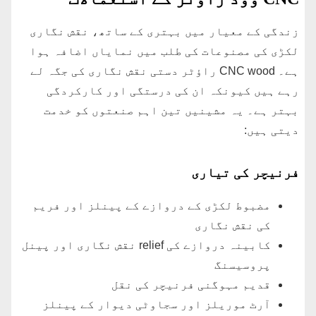
زندگی کے معیار میں بہتری کے ساتھ، نقش نگاری
لکڑی کی مصنوعات کی طلب میں نمایاں اضافہ ہوا
ہے۔ CNC wood راؤٹر دستی نقش نگاری کی جگہ لے
رہے ہیں کیونکہ ان کی درستگی اور کارکردگی
بہتر ہے۔ یہ مشینیں تین اہم صنعتوں کو خدمت
دیتی ہیں:
فرنیچر کی تیاری
مضبوط لکڑی کے دروازے کے پینلز اور فریم
کی نقش نگاری
کابینہ دروازے کی relief نقش نگاری اور پینل
پروسیسنگ
قدیم مہوگنی فرنیچر کی نقل
آرٹ موریلز اور سجاوٹی دیوار کے پینلز