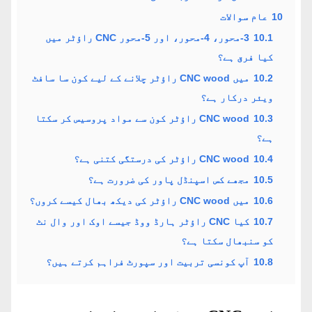
10
عام سوالات
10.1
3-محور، 4-محور، اور 5-محور CNC راؤٹر میں
کیا فرق ہے؟
10.2
میں CNC wood راؤٹر چلانے کے لیے کون سا سافٹ
ویئر درکار ہے؟
10.3
CNC wood راؤٹر کون سے مواد پروسیس کر سکتا
ہے؟
10.4
CNC wood راؤٹر کی درستگی کتنی ہے؟
10.5
مجھے کس اسپنڈل پاور کی ضرورت ہے؟
10.6
میں CNC wood راؤٹر کی دیکھ بھال کیسے کروں؟
10.7
کیا CNC راؤٹر ہارڈ ووڈ جیسے اوک اور وال نٹ
کو سنبھال سکتا ہے؟
10.8
آپ کونسی تربیت اور سپورٹ فراہم کرتے ہیں؟