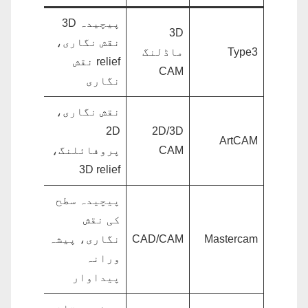
پیچیدہ 3D
3D
نقش نگاری،
Type3
ماڈلنگ
relief نقش
CAM
نگاری
نقش نگاری،
2D
2D/3D
ArtCAM
CAM
پروفائلنگ،
3D relief
پیچیدہ سطح
کی نقش
Mastercam
CAD/CAM
نگاری، پیشہ
ورانہ
پیداوار