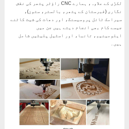
لکڑی کے علاوہ، ہمارے CNC راؤٹر پتھر کی نقش
نگاری (قبرستان کے پتھر، بالستر، ستون)،
سیرامک ٹائل پروسیسنگ، اور دھات کی شیٹ کاٹنے
جیسے کام بھی انجام دیتے ہیں جن میں
ایلومینیم، تانبا، اور اسٹیل پلیٹیں شامل
ہیں۔