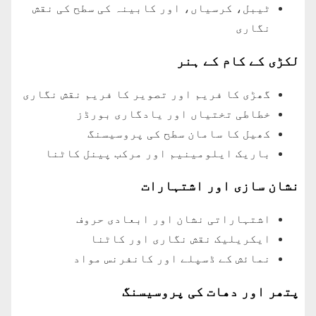
ٹیبل، کرسیاں، اور کابینہ کی سطح کی نقش
نگاری
لکڑی کے کام کے ہنر
گھڑی کا فریم اور تصویر کا فریم نقش نگاری
خطاطی تختیاں اور یادگاری بورڈز
کھیل کا سامان سطح کی پروسیسنگ
باریک ایلومینیم اور مرکب پینل کاٹنا
نشان سازی اور اشتہارات
اشتہاراتی نشان اور ابعادی حروف
ایکریلیک نقش نگاری اور کاٹنا
نمائش کے ڈسپلے اور کانفرنس مواد
پتھر اور دھات کی پروسیسنگ