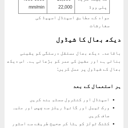
پلی ووڈ
22,000
mm/min
مواد کے مطابق اسپنڈل اسپیڈ کی
سفارشات
دیکھ بھال کا شیڈول
باقاعدہ دیکھ بھال مستقل درستگی کو یقینی
بناتی ہے اور مشین کی عمر کو بڑھاتی ہے۔ اس دیکھ
بھال کے شیڈول پر عمل کریں:
ہر استعمال کے بعد
اسپنڈل اور کنٹرول سسٹم بند کریں
ورک ٹیبل اور گائیڈ ریلز سے چپس اور ملبہ
صاف کریں
کٹنگ ٹولز کو ہٹا کر صحیح طریقے سے اسٹور