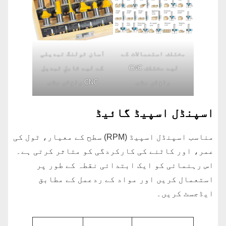
مختلف استعمالات کے
آسان ٹولنگ تبدیلی
لیے مختلف CNC
کے لیے قابلِ تبدیل
راؤٹر بٹس
CNC راؤٹر بٹس
اسپنڈل اسپیڈ گائیڈ
مناسب اسپنڈل اسپیڈ (RPM) سطح کے معیار، ٹول کی
عمر، اور کاٹنے کی کارکردگی کو متاثر کرتی ہے۔
اس رہنمائی کو ایک ابتدائی نقطہ کے طور پر
استعمال کریں اور مواد کے ردعمل کے مطابق
ایڈجسٹ کریں۔