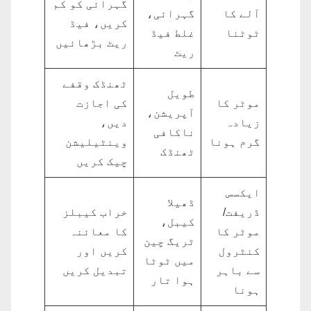
گہرائی کو کم
آلے کا
گہرائی،
کریں، فیڈ
ٹوٹنا
غلط فیڈ
ریٹ بڑھائیں
ریٹ
ٹھنڈک وقفے
طویل
موٹر کا
کی اجازت
آپریشن،
زیادہ
دیں،
ناکافی
گرم ہونا
وینٹیلیشن
ٹھنڈک
چیک کریں
ایکسس
ڈھیلا
ڈریفت/
خراب کیبلز
کیبل،
موٹر کا
کا معائنہ
ٹریگ چین
کنٹرول
کریں اور
میں ٹوٹا
سے باہر
تبدیل کریں
ہوا تار
ہونا