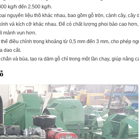
300 kg/h đến 2.500 kg/h.
 loại nguyên liệu thô khác nhau, bao gồm gỗ tròn, cành cây, cây
ính và kích cỡ khác nhau. Để có chất lượng phoi bào cao hơn, 
ít mảnh vụn hơn.
ó thể điều chỉnh trong khoảng từ 0,5 mm đến 3 mm, cho phép n
a dao cắt.
chắn và búa, tạo ra dăm gỗ chỉ trong một lần chạy, giúp nâng c
ỗ