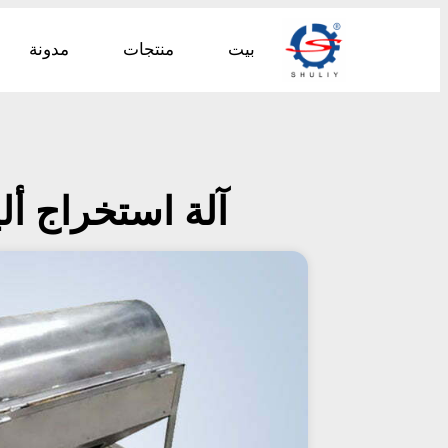
بيت
منتجات
مدونة
آلة استخراج أل