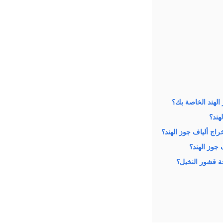
الهند الخاصة بك؟
هند؟
اج ألياف جوز الهند؟
جوز الهند؟
جة قشور النخيل؟