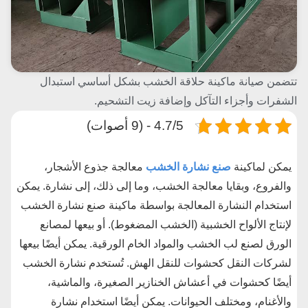
تتضمن صيانة ماكينة حلاقة الخشب بشكل أساسي استبدال
الشفرات وأجزاء التآكل وإضافة زيت التشحيم.
4.7/5 - (9 أصوات)
يمكن لماكينة
صنع نشارة الخشب
معالجة جذوع الأشجار،
والفروع، وبقايا معالجة الخشب، وما إلى ذلك، إلى نشارة. يمكن
استخدام النشارة المعالجة بواسطة ماكينة صنع نشارة الخشب
لإنتاج الألواح الخشبية (الخشب المضغوط). أو بيعها لمصانع
الورق لصنع لب الخشب والمواد الخام الورقية. يمكن أيضًا بيعها
لشركات النقل كحشوات للنقل الهش. تُستخدم نشارة الخشب
أيضًا كحشوات في أعشاش الخنازير الصغيرة، والماشية،
والأغنام، ومختلف الحيوانات. يمكن أيضًا استخدام نشارة