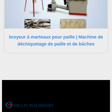
broyeur à marteaux pour paille | Machine de
déchiquetage de paille et de bûches