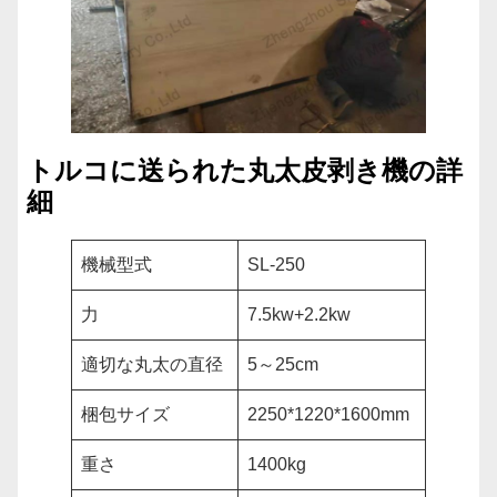
トルコに送られた丸太皮剥き機の詳
細
機械型式
SL-250
力
7.5kw+2.2kw
適切な丸太の直径
5～25cm
梱包サイズ
2250*1220*1600mm
重さ
1400kg