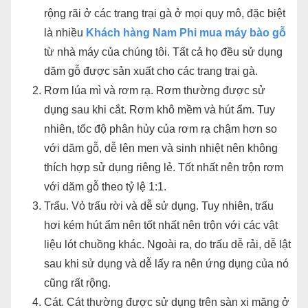
rộng rãi ở các trang trại gà ở mọi quy mô, đặc biệt
là nhiều
Khách hàng Nam Phi mua máy bào gỗ
từ nhà máy của chúng tôi. Tất cả họ đều sử dụng
dăm gỗ được sản xuất cho các trang trại gà.
Rơm lúa mì và rơm rạ. Rơm thường được sử
dụng sau khi cắt. Rơm khô mềm và hút ẩm. Tuy
nhiên, tốc độ phân hủy của rơm rạ chậm hơn so
với dăm gỗ, dễ lên men và sinh nhiệt nên không
thích hợp sử dụng riêng lẻ. Tốt nhất nên trộn rơm
với dăm gỗ theo tỷ lệ 1:1.
Trấu. Vỏ trấu rời và dễ sử dụng. Tuy nhiên, trấu
hơi kém hút ẩm nên tốt nhất nên trộn với các vật
liệu lót chuồng khác. Ngoài ra, do trấu dễ rải, dễ lật
sau khi sử dụng và dễ lấy ra nên ứng dụng của nó
cũng rất rộng.
Cát. Cát thường được sử dụng trên sàn xi măng ở