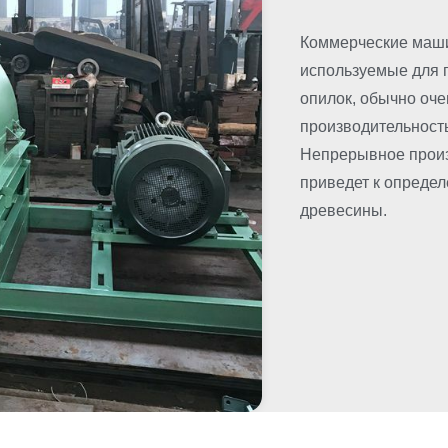
Коммерческие маши
используемые для 
опилок, обычно оче
производительность
Непрерывное произ
приведет к опреде
древесины.