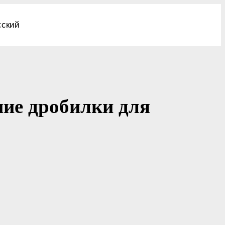
сский
ние дробилки для