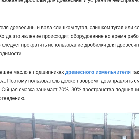
льзование дробилки для древесины и устраните неисправн
еля древесины и вала слишком тугая, слишком тугая или с
Когда это явление происходит, оборудование во время рабо
ю следует прекратить использование дробилки для древесин
ходимости.
ревшее масло в подшипниках
древесного измельчителя
так
а. Поэтому пользователь должен вовремя дозаправлять см
. Общая смазка занимает 70% -80% пространства подшипни
отведению.